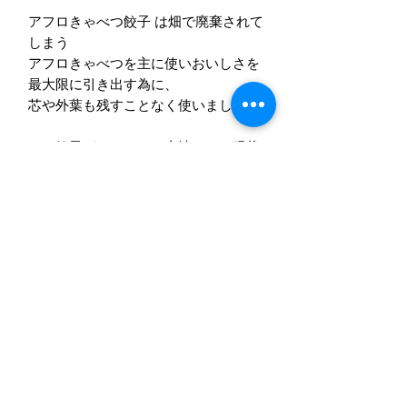
アフロきゃべつ餃子 は畑で廃棄されて
しまう
アフロきゃべつを主に使いおいしさを
最大限に引き出す為に、
芯や外葉も残すことなく使いました。
この餃子がきっかけで産地ロスの現状
を多くの方に
知って頂きたいと思っています。
賞味期限 製造後180日
原材料】野菜（アフロきゃべつ（千葉
県銚子産)、長ねぎ、ニラ、にんに
く)、食肉（豚肉、鶏肉）、豚脂、
皮（小麦粉、コーンスターチ)、粒状
大豆たん白、砂糖、醤油、ごま油、食
塩、香辛料/調味料(アミノ酸等)、トレ
ハロース、酒精