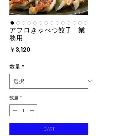
アフロきゃべつ餃子 業
務用
価
￥3,120
格
数量
*
数量
*
CART